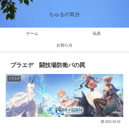
ちゅるの気分
ゲーム
玩具
お知らせ
プラエデ 闘技場防衛パの罠
プラエデ
2021.02.02