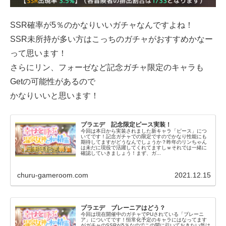
SSR確率が5％のかなりいいガチャなんですよね！
SSR未所持が多い方はこっちのガチャがおすすめかなー
って思います！
さらにリン、フォーゼなど記念ガチャ限定のキャラも
Getの可能性があるので
かなりいいと思います！
プラエデ 記念限定ピース実装！
今回は本日から実装されました新キャラ「ピース」につ
いてです！記念ガチャでの限定ですのでかなり性能にも
期待してますがどうなんでしょうか？昨年のリンちゃん
は未だに現役で活躍してくれてますしｗそれでは一緒に
確認していきましょう！まず、ガ...
churu-gameroom.com
2021.12.15
プラエデ ブレーニアはどう？
今回は現在開催中のガチャでPUされている「ブレーニ
ア」についてです！恒常化予定のキャラにはなってます
がガチャのSSRが5％なのでこの間に引いておきたい気は