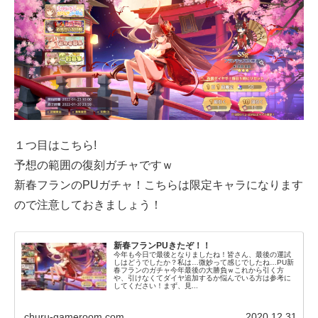
１つ目はこちら!
予想の範囲の復刻ガチャですｗ
新春フランのPUガチャ！こちらは限定キャラになります
ので注意しておきましょう！
新春フランPUきたぞ！！
今年も今日で最後となりましたね！皆さん、最後の運試
しはどうでしたか？私は…微妙って感じでしたね…PU新
春フランのガチャ今年最後の大勝負ｗこれから引く方
や、引けなくてダイヤ追加するか悩んでいる方は参考に
してください！まず、見...
churu-gameroom.com
2020.12.31